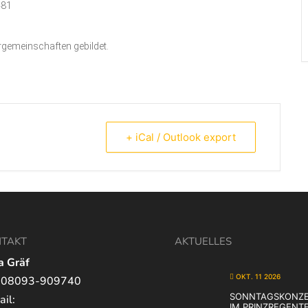
481
gemeinschaften gebildet.
+ iCal / Outlook export
TAKT
AKTUELLES
a Gräf
OKT. 11 2026
. 08093-909740
SONNTAGSKONZE
il:
IM PRINZREGENT