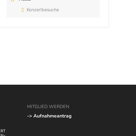
Konzertbesuche
MITGLIED WERDEN
-> Aufnahmeantrag
RT
EN-