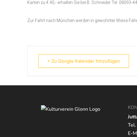
Karten zu € 40,- erhalten Sie bei B. Schneider Tel. 08093-4
Zur Fahrt nach München werden in gewohnter Weise Fahr
+ Zu Google Kalender hinzufügen
KON
Jutt
Tel
E-Ma