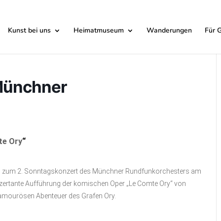
Kunst bei uns
Heimatmuseum
Wanderungen
Für 
Münchner
te Ory
“
er ein zum 2. Sonntagskonzert des Münchner Rundfunkorchesters am
zertante Aufführung der komischen Oper „Le Comte Ory“ von
e amourösen Abenteuer des Grafen Ory.