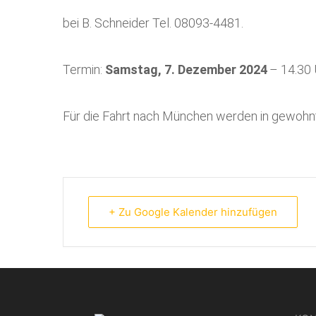
bei B. Schneider Tel. 08093-448
1.
Termin:
S
amst
ag
,
7
. Dezember 202
4
– 1
4
.
3
0
Für die Fahrt nach München werden in gewohn
+ Zu Google Kalender hinzufügen