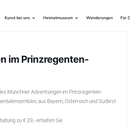
Kunst bei uns
Heimatmuseum
Wanderungen
Für 
 im Prinzregenten-
 des Münchner Adventsingen im Prinzregenten-
entalensembles aus Bayern, Österreich und Südtirol.
taltung zu € 2
9
,- erhalten Sie